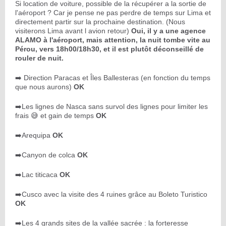
Si location de voiture, possible de la récupérer a la sortie de
l'aéroport ? Car je pense ne pas perdre de temps sur Lima et
directement partir sur la prochaine destination. (Nous
visiterons Lima avant l avion retour)
Oui, il y a une agence
ALAMO à l'aéroport, mais attention, la nuit tombe vite au
Pérou, vers 18h00/18h30, et il est plutôt déconseillé de
rouler de nuit.
➡️ Direction Paracas et Îles Ballesteras (en fonction du temps
que nous aurons)
OK
➡️Les lignes de Nasca sans survol des lignes pour limiter les
frais 😅 et gain de temps
OK
➡️Arequipa
OK
➡️Canyon de colca
OK
➡️Lac titicaca
OK
➡️Cusco avec la visite des 4 ruines grâce au Boleto Turistico
OK
➡️Les 4 grands sites de la vallée sacrée : la forteresse