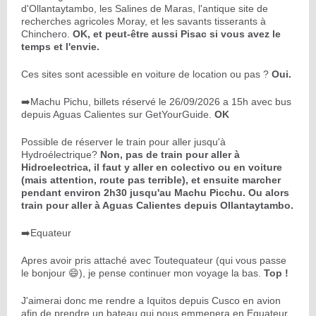
d'Ollantaytambo, les Salines de Maras, l'antique site de
recherches agricoles Moray, et les savants tisserants à
Chinchero.
OK, et peut-être aussi Pisac si vous avez le
temps et l'envie.
Ces sites sont acessible en voiture de location ou pas ?
Oui.
➡️Machu Pichu, billets réservé le 26/09/2026 a 15h avec bus
depuis Aguas Calientes sur GetYourGuide.
OK
Possible de réserver le train pour aller jusqu'à
Hydroélectrique?
Non, pas de train pour aller à
Hidroelectrica, il faut y aller en colectivo ou en voiture
(mais attention, route pas terrible), et ensuite marcher
pendant environ 2h30 jusqu'au Machu Picchu. Ou alors
train pour aller à Aguas Calientes depuis Ollantaytambo.
➡️Equateur
Apres avoir pris attaché avec Toutequateur (qui vous passe
le bonjour 😄), je pense continuer mon voyage la bas.
Top !
J'aimerai donc me rendre a Iquitos depuis Cusco en avion
afin de prendre un bateau qui nous emmenera en Equateur.