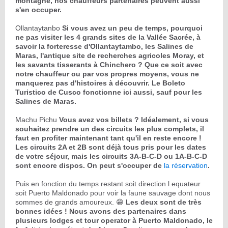
montagne, nos chauffeurs partenaires peuvent aussi
s'en occuper.
Ollantaytanbo
Si vous avez un peu de temps, pourquoi
ne pas visiter les 4 grands sites de la Vallée Sacrée, à
savoir la forteresse d'Ollantaytambo, les Salines de
Maras, l'antique site de recherches agricoles Moray, et
les savants tisserants à Chinchero ? Que ce soit avec
notre chauffeur ou par vos propres moyens, vous ne
manquerez pas d'histoires à découvrir. Le Boleto
Turistico de Cusco fonctionne ici aussi, sauf pour les
Salines de Maras.
Machu Pichu
Vous avez vos billets ? Idéalement, si vous
souhaitez prendre un des circuits les plus complets, il
faut en profiter maintenant tant qu'il en reste encore !
Les circuits 2A et 2B sont déjà tous pris pour les dates
de votre séjour, mais les circuits 3A-B-C-D ou 1A-B-C-D
sont encore dispos. On peut s'occuper de
la réservation
.
Puis en fonction du temps restant soit direction l equateur
soit Puerto Maldonado pour voir la faune sauvage dont nous
sommes de grands amoureux. 😁
Les deux sont de très
bonnes idées ! Nous avons des partenaires dans
plusieurs lodges et tour operator à Puerto Maldonado, le