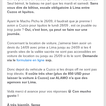
Seul bémol, le bateau ne part que les mardi et samedi.
Sans
vous dire de bêtise, escale obligatoire à Lima entre
Cuzco et Iquitos.
Ayant le Machu Pichu le 26/09, il faudrait que je prenne l
avion a Cuzco pour Iquitos le lundi 28/09 , est ce jouable ou
trop juste ?
Oui, c'est bon, ça peut se faire sur une
journée.
Concernant la location de voiture, j'aimerai bien avoir un
devis du 14/09 avec prise a Lima jusqu au 24/09 si les 4
grands sites de la vallée sacrée ne sont pas accessibles en
voiture de location ou jusqu au 25/09 si ils le sont.
Demande
via le
formulaire en ligne
svp.
Donc depot du vehicule a Cuzco si les drops off ne sont pas
trop élevés.
Il coûte très cher (plus de 850 USD pour
laisser la voiture à Cuzco) car ALAMO n'a que des
agences sur Lima.
Voilà merci d avance pour vos réponses 😁
Con mucho
gusto !
À très bientôt, Serge