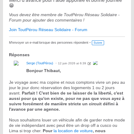
Merci d avance pour l aide apportée et bonne journée
😁
Vous devez être membre de ToutPérou Réseau Solidaire -
Forum pour ajouter des commentaires !
Join ToutPérou Réseau Solidaire - Forum
M'envoyer un e-mail lorsque des personnes répondent –
Suivre
Réponses
Serge (ToutPérou)
12 juin 2026 at 6:39
Bonjour Thibaut,
Je voyage avec ma copine et nous comptons vivre un peu au
jour le jour donc réservation des logements 1 ou 2 jours
avant.
Parfait ! C'est bien de se laisser de la liberté, c'est
aussi pour ça qu'on existe, pour ne pas que vous ayez à
suivre forcément de manière stricte un circuit défini à
l'avance par une agence.
Nous souhaitons louer un véhicule afin de garder notre mode
de vie indépendant avec peut être un drop off a cusco ou
Lima si trop cher.
Pour
la location de voiture
, nous