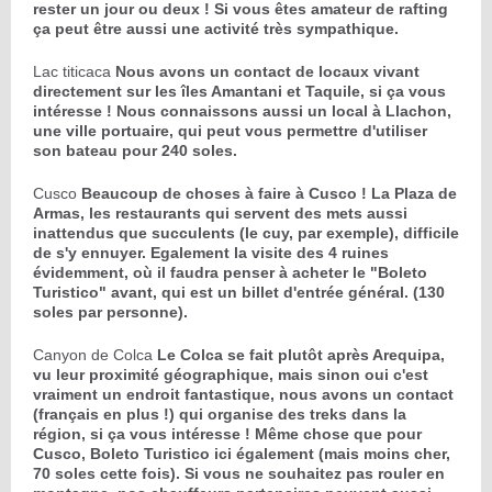
rester un jour ou deux ! Si vous êtes amateur de rafting
ça peut être aussi une activité très sympathique.
Lac titicaca
Nous avons un contact de locaux vivant
directement sur les îles Amantani et Taquile, si ça vous
intéresse ! Nous connaissons aussi un local à Llachon,
une ville portuaire, qui peut vous permettre d'utiliser
son bateau pour 240 soles.
Cusco
Beaucoup de choses à faire à Cusco ! La Plaza de
Armas, les restaurants qui servent des mets aussi
inattendus que succulents (le cuy, par exemple), difficile
de s'y ennuyer.
Egalement la visite des 4 ruines
évidemment, où il faudra penser à acheter le "Boleto
Turistico" avant, qui est un billet d'entrée général. (130
soles par personne).
Canyon de Colca
Le Colca se fait plutôt après Arequipa,
vu leur proximité géographique, mais sinon oui c'est
vraiment un endroit fantastique, nous avons un contact
(français en plus !) qui organise des treks dans la
région, si ça vous intéresse ! Même chose que pour
Cusco, Boleto Turistico ici également (mais moins cher,
70 soles cette fois).
Si vous ne souhaitez pas rouler en