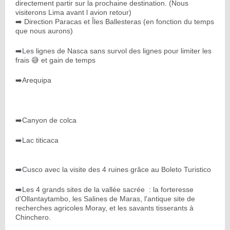
directement partir sur la prochaine destination. (Nous
visiterons Lima avant l avion retour)
➡️ Direction Paracas et Îles Ballesteras (en fonction du temps
que nous aurons)
➡️Les lignes de Nasca sans survol des lignes pour limiter les
frais 😅 et gain de temps
➡️Arequipa
➡️Canyon de colca
➡️Lac titicaca
➡️Cusco avec la visite des 4 ruines grâce au Boleto Turistico
➡️Les 4 grands sites de la vallée sacrée : la forteresse
d'Ollantaytambo, les Salines de Maras, l'antique site de
recherches agricoles Moray, et les savants tisserants à
Chinchero.