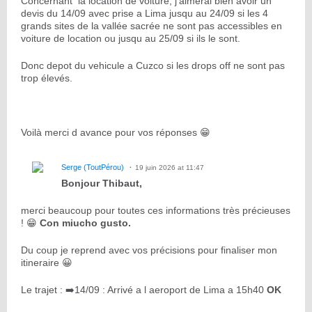
Concernant la location de voiture, j'aimerai bien avoir un
devis du 14/09 avec prise a Lima jusqu au 24/09 si les 4
grands sites de la vallée sacrée ne sont pas accessibles en
voiture de location ou jusqu au 25/09 si ils le sont.
Donc depot du vehicule a Cuzco si les drops off ne sont pas
trop élevés.
Voilà merci d avance pour vos réponses 😁
Serge (ToutPérou)
19 juin 2026 at 11:47
Bonjour Thibaut,
merci beaucoup pour toutes ces informations très précieuses
! 😁
Con miucho gusto.
Du coup je reprend avec vos précisions pour finaliser mon
itineraire 😀
Le trajet : ➡️14/09 : Arrivé a l aeroport de Lima a 15h40
OK