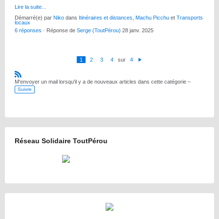
Lire la suite...
Démarré(e) par
Niko
dans
Itinéraires et distances
,
Machu Picchu
et
Transports
locaux
6 réponses
· Réponse de
Serge (ToutPérou)
28 janv. 2025
1
2
3
4
sur
4
S
ui
v
a
R
M'envoyer un mail lorsqu'il y a de nouveaux articles dans cette catégorie –
nt
S
Suivre
S
Réseau Solidaire ToutPérou