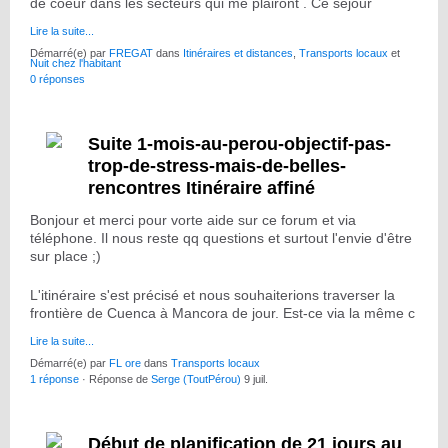
de coeur dans les secteurs qui me plairont . Ce séjour
Lire la suite...
Démarré(e) par
FREGAT
dans
Itinéraires et distances
,
Transports locaux
et
Nuit chez l'habitant
0 réponses
Suite 1-mois-au-perou-objectif-pas-
trop-de-stress-mais-de-belles-
rencontres Itinéraire affiné
Bonjour et merci pour vorte aide sur ce forum et via
téléphone. Il nous reste qq questions et surtout l'envie d'être
sur place ;)
L'itinéraire s'est précisé et nous souhaiterions traverser la
frontière de Cuenca à Mancora de jour. Est-ce via la même c
Lire la suite...
Démarré(e) par
FL ore
dans
Transports locaux
1 réponse
· Réponse de
Serge (ToutPérou)
9 juil.
Début de planification de 21 jours au