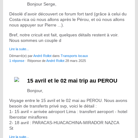
Bonjour Serge,
Désolé d'avoir découvert ce forum fort tard (grâce à celui du
Costa-rica où nous allons après le Pérou, et où nous allons
nous appuyer sur Pierre ...).
Bref, notre cricuit est fait, quelques détails restent à voir.
Nous sommes un couple d
Lire la suite...
Démarré(e) par
André Rollot
dans
Transports locaux
1 réponse
· Réponse de
André Rollot
28 mars 2025
15 avril et le 02 mai trip au PEROU
Bonjour,
Voyage entre le 15 avril et le 02 mai au PEROU. Nous avons
besoin de transferts privé svp, voici le détail :
1- 15 avril = arrivée aéroport Lima : transfert aeroport - hotel
Iberostar miraflores
2- 18 avril : PARACAS-HUACACHINA-MIRADOR NAZCA
St
Lire la suite...