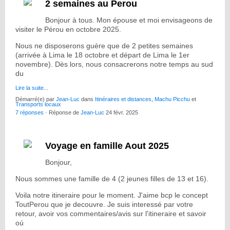
2 semaines au Perou
Bonjour à tous. Mon épouse et moi envisageons de
visiter le Pérou en octobre 2025.
Nous ne disposerons guère que de 2 petites semaines
(arrivée à Lima le 18 octobre et départ de Lima le 1er
novembre). Dès lors, nous consacrerons notre temps au sud
du
Lire la suite...
Démarré(e) par
Jean-Luc
dans
Itinéraires et distances
,
Machu Picchu
et
Transports locaux
7 réponses
· Réponse de
Jean-Luc
24 févr. 2025
Voyage en famille Aout 2025
Bonjour,
Nous sommes une famille de 4 (2 jeunes filles de 13 et 16).
Voila notre itineraire pour le moment. J'aime bcp le concept
ToutPerou que je decouvre. Je suis interessé par votre
retour, avoir vos commentaires/avis sur l'itineraire et savoir
oú