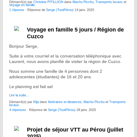
Démarré(e) par
Christine PITILLION
dans
Machu Picchu
,
Transports locaux
et
Voyage en famille
1 réponse
· Réponse de
Serge (ToutPérou)
14 janv. 2025
Voyage en famille 5 jours / Région de
Cuzco
Bonjour Serge,
Suite à votre courriel et la conversation téléphonique avec
Laurent, nous avons planifié de visiter la région de Cuzco.
Nous somme une famille de 4 personnes dont 2
adolescentes (étudiantes) de 16 et 20 ans.
Le planning est fait sel
Lire la suite...
Démarré(e) par
Rija
dans
Itinéraires et distances
,
Machu Picchu
et
Transports
locaux
4 réponses
· Réponse de
Serge (ToutPérou)
28 janv. 2025
Projet de séjour VTT au Pérou (juillet
2025)