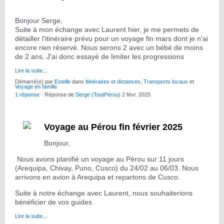
Bonjour Serge,
Suite à mon échange avec Laurent hier, je me permets de
détailler l'itinéraire prévu pour un voyage fin mars dont je n'ai
encore rien réservé. Nous serons 2 avec un bébé de moins
de 2 ans. J'ai donc essayé de limiter les progressions
Lire la suite...
Démarré(e) par
Estelle
dans
Itinéraires et distances
,
Transports locaux
et
Voyage en famille
1 réponse
· Réponse de
Serge (ToutPérou)
2 févr. 2025
Voyage au Pérou fin février 2025
Bonjour,
Nous avons planifié un voyage au Pérou sur 11 jours
(Arequipa, Chivay, Puno, Cusco) du 24/02 au 06/03. Nous
arrivons en avion à Arequipa et repartons de Cusco.
Suite à notre échange avec Laurent, nous souhaiterions
bénéficier de vos guides
Lire la suite...