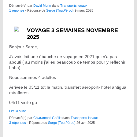
Démarré(e) par
David Morin
dans
Transports locaux
1 réponse
· Réponse de
Serge (ToutPérou)
9 mars 2025
VOYAGE 3 SEMAINES NOVEMBRE
2025
Bonjour Serge,
J'avais fait une ébauche de voyage en 2021 qui n'a pas
abouti ( au moins j'ai eu beaucoup de temps pour y reflechir
haha)
Nous sommes 4 adultes
Arriveé le 03/11 tôt le matin, transfert aeroport- hotel antigua
miraflores
04/11 visite gu
Lire la suite...
Démarré(e) par
Chiaramonti Gaëlle
dans
Transports locaux
3 réponses
· Réponse de
Serge (ToutPérou)
26 avr. 2025