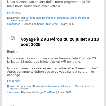
Nous n’avons pas encore défini notre programme précis
mais nous souhaitions avoir votre a
Lire la suite...
Démarré(e) par
Jérémie
dans
Itinéraires et distances
,
Machu Picchu
et
Transports locaux
5 réponses
· Réponse de
Serge (ToutPérou)
7 mars 2025
Voyage à 2 au Pérou du 20 juillet au 13
août 2025
Bonjour,
Nous allons réaliser un voyage au Pérou à l'été 2025 du 20
juillet au 13 août. Les billets d'avion A/R sont pris.
Nous sommes très intéressés par votre offre "Premium plus".
Après échange téléphonique avec vous suite à ce premier
échange
Lire la suite...
Démarré(e) par
Lionel Bordin
dans
Itinéraires et distances
,
Machu Picchu
et
Transports locaux
1 réponse
· Réponse de
Serge (ToutPérou)
7 janv. 2025