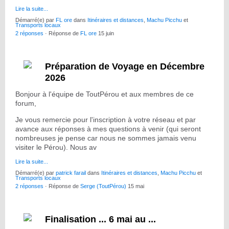
Lire la suite...
Démarré(e) par
FL ore
dans
Itinéraires et distances
,
Machu Picchu
et
Transports locaux
2 réponses
· Réponse de
FL ore
15 juin
Préparation de Voyage en Décembre
2026
Bonjour à l'équipe de ToutPérou et aux membres de ce
forum,
Je vous remercie pour l'inscription à votre réseau et par
avance aux réponses à mes questions à venir (qui seront
nombreuses je pense car nous ne sommes jamais venu
visiter le Pérou). Nous av
Lire la suite...
Démarré(e) par
patrick farail
dans
Itinéraires et distances
,
Machu Picchu
et
Transports locaux
2 réponses
· Réponse de
Serge (ToutPérou)
15 mai
Finalisation ... 6 mai au ...